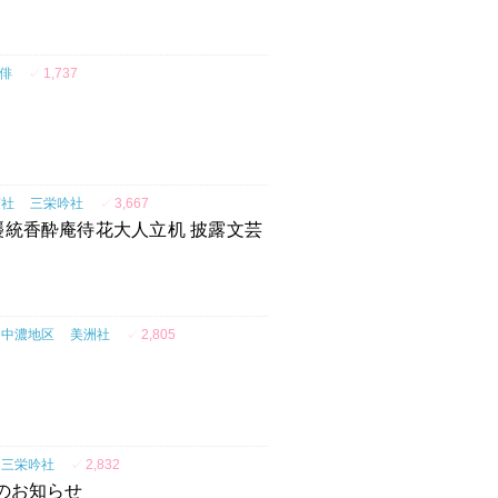
俳
✓
1,737
声社
三栄吟社
✓
3,667
襲統香酔庵待花大人立机 披露文芸
中濃地区
美洲社
✓
2,805
三栄吟社
✓
2,832
のお知らせ