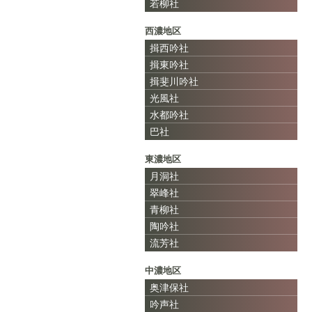
若柳社
西濃地区
揖西吟社
揖東吟社
揖斐川吟社
光風社
水都吟社
巴社
東濃地区
月洞社
翠峰社
青柳社
陶吟社
流芳社
中濃地区
奥津保社
吟声社