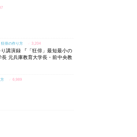
07
狂俳の作り方
✓
3,204
り講演録 『「狂俳」最短最小の
学長 元兵庫教育大学長・前中央教
り方
✓
6,989