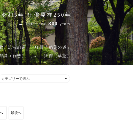
令和5年 狂俳発祥250年
→
300
To the next
years
歌「筑波の道」
狂俳「稲葉の道」
俳諧（行態）
→
狂俳（草態）
へ
最後へ