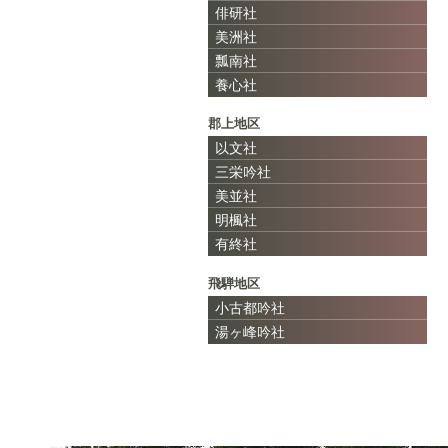
俳研社
美洲社
瓢南社
養心社
郡上地区
以文社
三栄吟社
美並社
明楓社
有終社
飛騨地区
小古都吟社
湯ヶ峰吟社