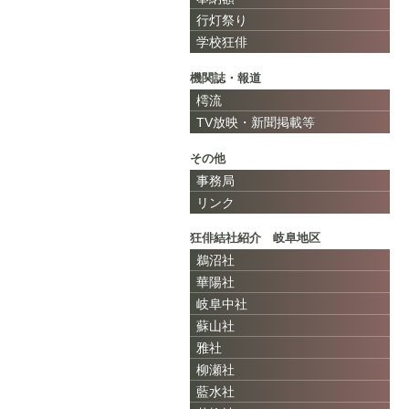
行灯祭り
学校狂俳
機関誌・報道
樗流
TV放映・新聞掲載等
その他
事務局
リンク
狂俳結社紹介 岐阜地区
鵜沼社
華陽社
岐阜中社
蘇山社
雅社
柳瀬社
藍水社