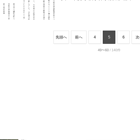
先頭へ
前へ
4
5
6
次
49〜60
/ 140件