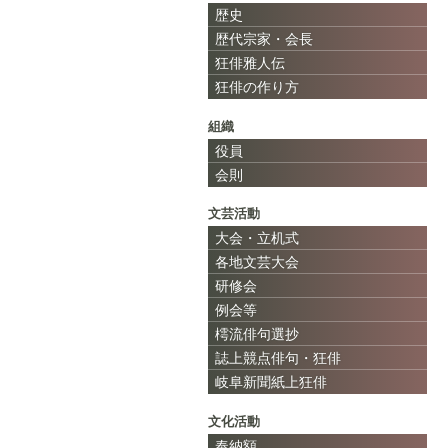
歴史
歴代宗家・会長
狂俳雅人伝
狂俳の作り方
組織
役員
会則
文芸活動
大会・立机式
各地文芸大会
研修会
例会等
樗流俳句選抄
誌上競点俳句・狂俳
岐阜新聞紙上狂俳
文化活動
奉納額