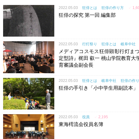
2022.05.03
狂俳とは
狂俳の作り方
✓
1,6
狂俳の探究 第一回 編集部
2022.05.03
行灯祭り
狂俳とは
岐阜中社
メディアコスモス狂俳顕彰行灯まつ
定型詩』梶田 叡一 桃山学院教育大
育審議会副会長
2022.05.03
狂俳とは
岐阜中社
狂俳の作
狂俳の手引き「小中学生用副読本」
2022.05.03
役員
✓
2,195
東海樗流会役員名簿