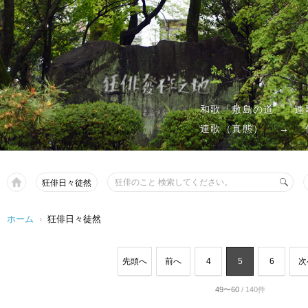
和歌「敷島の道」
連
連歌（真態）
→
狂俳日々徒然
ホーム
›
狂俳日々徒然
先頭へ
前へ
4
5
6
次
49〜60
/ 140件