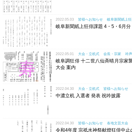
2022.05.03
皆様へお知らせ
岐阜新聞紙上狂
岐阜新聞紙上狂俳課題 4・5・6月分
2022.05.01
大会・立机式
会長・宗家
吟
岐阜調狂俳 十二世八仙斉晴月宗家
大会 案内
2022.04.30
大会・立机式
皆様へお知らせ
中濃立机 入選者 発表 祝吟披露
2022.04.30
皆様へお知らせ
各地文芸大会
令和4年度 宗祇水神祭献燈狂俳中止