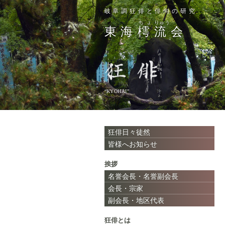
岐阜調狂俳と俳句の研究
ちょ
りゅう
東海
樗
流
会
“KYOHAI”
狂俳日々徒然
皆様へお知らせ
挨拶
名誉会長・名誉副会長
会長・宗家
副会長・地区代表
狂俳とは