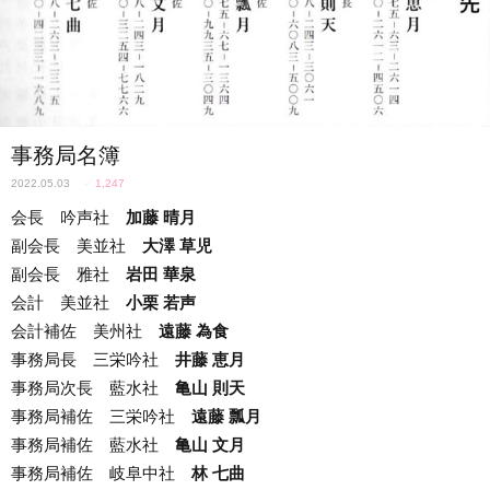
事務局名簿
2022.05.03
✓
1,247
会長 吟声社
加藤 晴月
副会長 美並社
大澤 草児
副会長 雅社
岩田 華泉
会計 美並社
小栗 若声
会計補佐 美州社
遠藤 為食
事務局長 三栄吟社
井藤 恵月
事務局次長 藍水社
亀山 則天
事務局補佐 三栄吟社
遠藤 瓢月
事務局補佐 藍水社
亀山 文月
事務局補佐 岐阜中社
林 七曲