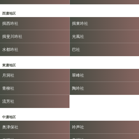
西濃地区
揖西吟社
揖東吟社
揖斐川吟社
光風社
水都吟社
巴社
東濃地区
月洞社
翠峰社
青柳社
陶吟社
流芳社
中濃地区
奥津保社
吟声社