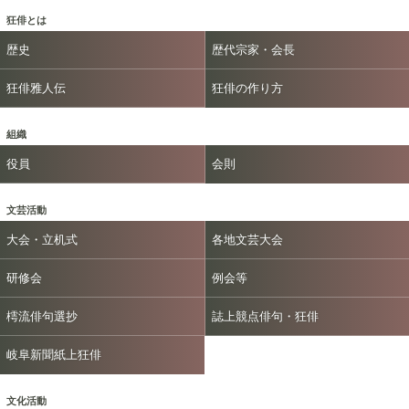
狂俳とは
歴史
歴代宗家・会長
狂俳雅人伝
狂俳の作り方
組織
役員
会則
文芸活動
大会・立机式
各地文芸大会
研修会
例会等
樗流俳句選抄
誌上競点俳句・狂俳
岐阜新聞紙上狂俳
文化活動