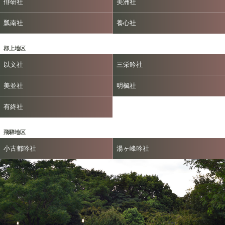
俳研社
美洲社
瓢南社
養心社
郡上地区
以文社
三栄吟社
美並社
明楓社
有終社
飛騨地区
小古都吟社
湯ヶ峰吟社