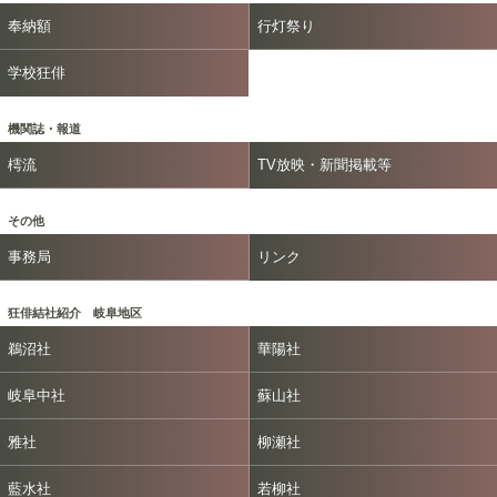
奉納額
行灯祭り
学校狂俳
機関誌・報道
樗流
TV放映・新聞掲載等
その他
事務局
リンク
狂俳結社紹介 岐阜地区
鵜沼社
華陽社
岐阜中社
蘇山社
雅社
柳瀬社
藍水社
若柳社