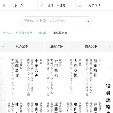
ホーム
狂俳日々徒然
カテゴリ
ホーム
›
狂俳日々徒然
›
事務局
›
事務局名簿
«
次の記事
最新12件
前の記事
»