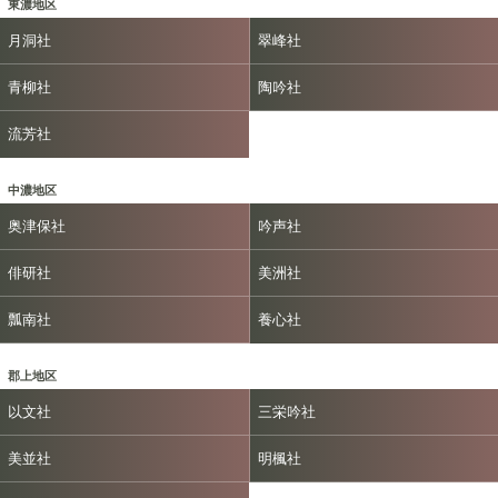
東濃地区
月洞社
翠峰社
青柳社
陶吟社
流芳社
中濃地区
奥津保社
吟声社
俳研社
美洲社
瓢南社
養心社
郡上地区
以文社
三栄吟社
美並社
明楓社