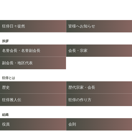
狂俳日々徒然
皆様へお知らせ
挨拶
名誉会長・名誉副会長
会長・宗家
副会長・地区代表
狂俳とは
歴史
歴代宗家・会長
狂俳雅人伝
狂俳の作り方
組織
役員
会則