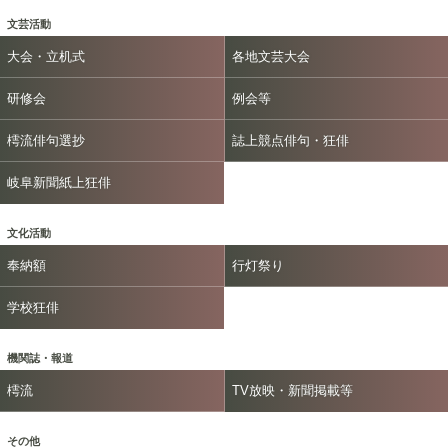
文芸活動
大会・立机式
各地文芸大会
研修会
例会等
樗流俳句選抄
誌上競点俳句・狂俳
岐阜新聞紙上狂俳
文化活動
奉納額
行灯祭り
学校狂俳
機関誌・報道
樗流
TV放映・新聞掲載等
その他