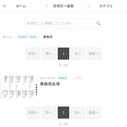
ホーム
狂俳日々徒然
カテゴリ
ホーム
›
狂俳日々徒然
›
事務局
先頭へ
前へ
1
次へ
最後へ
1
/ 1件
2022.05.03
事務局
✓
1,245
事務局名簿
先頭へ
前へ
1
次へ
最後へ
1
/ 1件