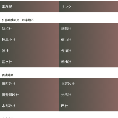
事務局
リンク
狂俳結社紹介 岐阜地区
鵜沼社
華陽社
岐阜中社
蘇山社
雅社
柳瀬社
藍水社
若柳社
西濃地区
揖西吟社
揖東吟社
揖斐川吟社
光風社
水都吟社
巴社