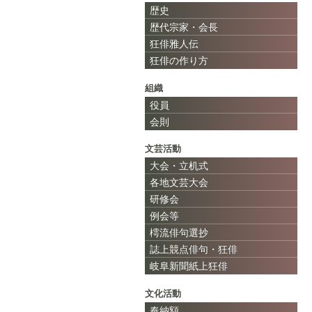
歴史
歴代宗家・会長
狂俳雅人伝
狂俳の作り方
組織
役員
会則
文芸活動
大会・立机式
各地文芸大会
研修会
例会等
樗流俳句選抄
誌上競点俳句・狂俳
岐阜新聞紙上狂俳
文化活動
奉納額