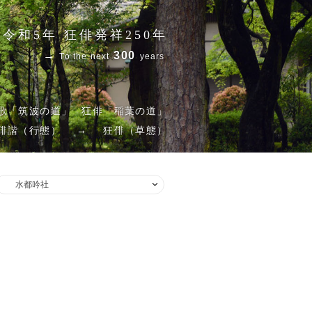
令和5年 狂俳発祥250年
→
300
To the next
years
歌「筑波の道」
狂俳「稲葉の道」
俳諧（行態）
→
狂俳（草態）