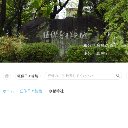
和歌「敷島の道」
連
連歌（真態）
→
狂俳日々徒然
ホーム
›
狂俳日々徒然
›
水都吟社