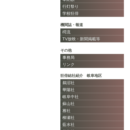
行灯祭り
学校狂俳
機関誌・報道
樗流
TV放映・新聞掲載等
その他
事務局
リンク
狂俳結社紹介 岐阜地区
鵜沼社
華陽社
岐阜中社
蘇山社
雅社
柳瀬社
藍水社