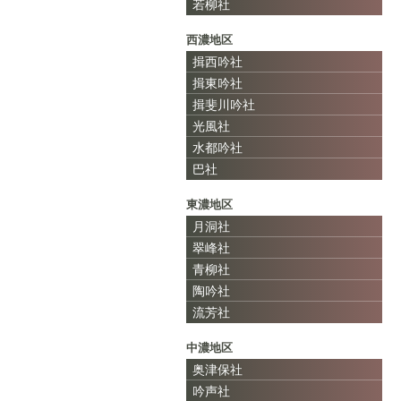
若柳社
西濃地区
揖西吟社
揖東吟社
揖斐川吟社
光風社
水都吟社
巴社
東濃地区
月洞社
翠峰社
青柳社
陶吟社
流芳社
中濃地区
奥津保社
吟声社