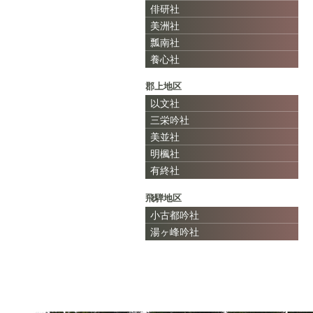
俳研社
美洲社
瓢南社
養心社
郡上地区
以文社
三栄吟社
美並社
明楓社
有終社
飛騨地区
小古都吟社
湯ヶ峰吟社