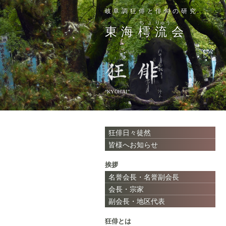
岐阜調狂俳と俳句の研究
ちょ
りゅう
東海
樗
流
会
“KYOHAI”
狂俳日々徒然
皆様へお知らせ
挨拶
名誉会長・名誉副会長
会長・宗家
副会長・地区代表
狂俳とは