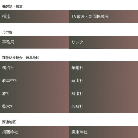
機関誌・報道
樗流
TV放映・新聞掲載等
その他
事務局
リンク
狂俳結社紹介 岐阜地区
鵜沼社
華陽社
岐阜中社
蘇山社
雅社
柳瀬社
藍水社
若柳社
西濃地区
揖西吟社
揖東吟社