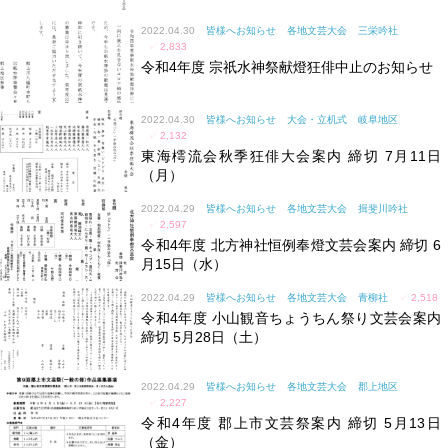
2022.04.30
皆様へお知らせ
各地文芸大会
三栄吟社
✓
2,833
令和4年度 宗祇水神祭献燈狂俳中止のお知らせ
2022.04.30
皆様へお知らせ
大会・立机式
岐阜地区
✓
2,132
東海樗流会秋季狂俳大会案内 締切 7月11日
（月）
2022.04.29
皆様へお知らせ
各地文芸大会
揖斐川吟社
✓
2,597
令和4年度 北方神社恒例奉燈文芸会案内 締切 6
月15日（水）
2022.04.29
皆様へお知らせ
各地文芸大会
青柳社
✓
2,518
令和4年度 小山観音ちょうちん祭り文芸会案内
締切 5月28日（土）
2022.04.29
皆様へお知らせ
各地文芸大会
郡上地区
✓
2,227
令和4年度 郡上市文芸祭案内 締切 5月13日
（金）