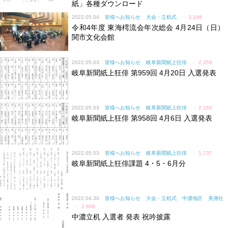
紙」各種ダウンロード
2022.05.04
皆様へお知らせ
大会・立机式
✓
3,198
令和4年度 東海樗流会年次総会 4月24日（日）
関市文化会館
2022.05.03
皆様へお知らせ
岐阜新聞紙上狂俳
✓
2,359
岐阜新聞紙上狂俳 第959回 4月20日 入選発表
2022.05.03
皆様へお知らせ
岐阜新聞紙上狂俳
✓
2,160
岐阜新聞紙上狂俳 第958回 4月6日 入選発表
2022.05.03
皆様へお知らせ
岐阜新聞紙上狂俳
✓
1,737
岐阜新聞紙上狂俳課題 4・5・6月分
2022.04.30
皆様へお知らせ
大会・立机式
中濃地区
美洲社
✓
2,806
中濃立机 入選者 発表 祝吟披露