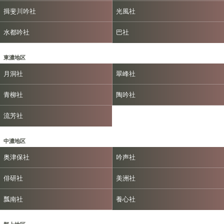
揖斐川吟社
光風社
水都吟社
巴社
東濃地区
月洞社
翠峰社
青柳社
陶吟社
流芳社
中濃地区
奥津保社
吟声社
俳研社
美洲社
瓢南社
養心社