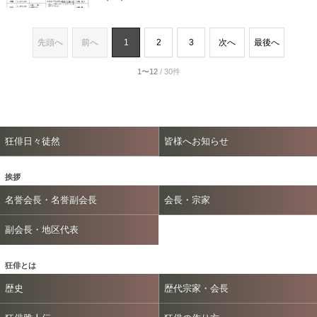
先頭へ
前へ
1
2
3
次へ
最後へ
1〜12
/ 30件
狂俳日々徒然
皆様へお知らせ
挨拶
名誉会長・名誉副会長
会長・宗家
副会長・地区代表
狂俳とは
歴史
歴代宗家・会長