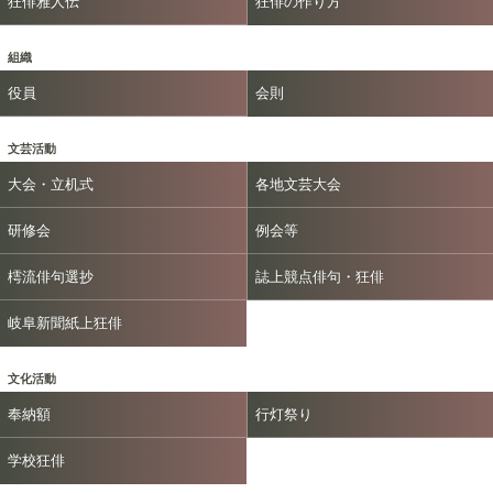
狂俳雅人伝
狂俳の作り方
組織
役員
会則
文芸活動
大会・立机式
各地文芸大会
研修会
例会等
樗流俳句選抄
誌上競点俳句・狂俳
岐阜新聞紙上狂俳
文化活動
奉納額
行灯祭り
学校狂俳