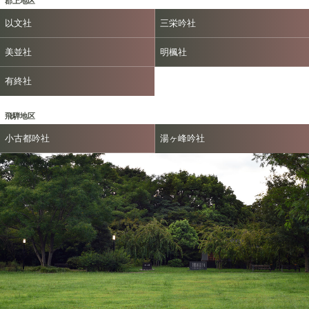
郡上地区
以文社
三栄吟社
美並社
明楓社
有終社
飛騨地区
小古都吟社
湯ヶ峰吟社