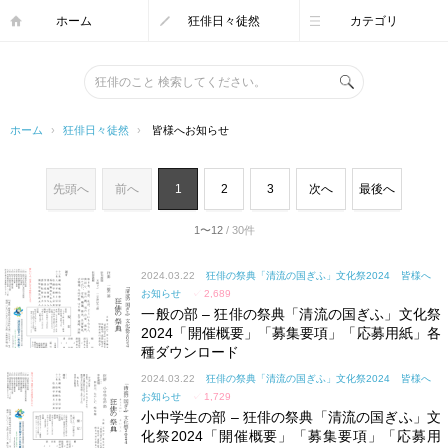
ホーム
狂俳日々徒然
カテゴリ
ホーム
›
狂俳日々徒然
›
皆様へお知らせ
先頭へ
前へ
1
2
3
次へ
最後へ
1〜12
/ 30件
2024.03.22
狂俳の祭典「清流の国ぎふ」文化祭2024
皆様へ
お知らせ
✓
2,689
一般の部 – 狂俳の祭典「清流の国ぎふ」文化祭
2024「開催概要」「募集要項」「応募用紙」各
種ダウンロード
2024.03.22
狂俳の祭典「清流の国ぎふ」文化祭2024
皆様へ
お知らせ
✓
1,729
小中学生の部 – 狂俳の祭典「清流の国ぎふ」文
化祭2024「開催概要」「募集要項」「応募用