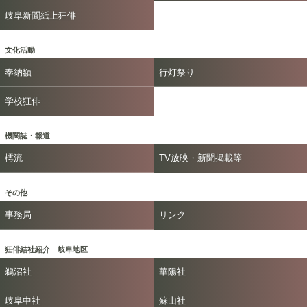
岐阜新聞紙上狂俳
文化活動
奉納額
行灯祭り
学校狂俳
機関誌・報道
樗流
TV放映・新聞掲載等
その他
事務局
リンク
狂俳結社紹介 岐阜地区
鵜沼社
華陽社
岐阜中社
蘇山社