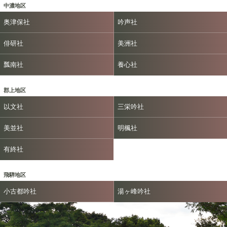
中濃地区
奥津保社
吟声社
俳研社
美洲社
瓢南社
養心社
郡上地区
以文社
三栄吟社
美並社
明楓社
有終社
飛騨地区
小古都吟社
湯ヶ峰吟社