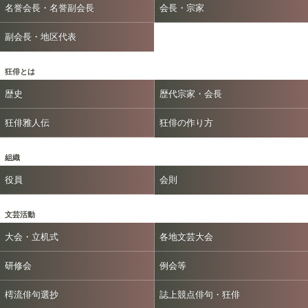
名誉会長・名誉副会長
会長・宗家
副会長・地区代表
狂俳とは
歴史
歴代宗家・会長
狂俳雅人伝
狂俳の作り方
組織
役員
会則
文芸活動
大会・立机式
各地文芸大会
研修会
例会等
樗流俳句選抄
誌上競点俳句・狂俳