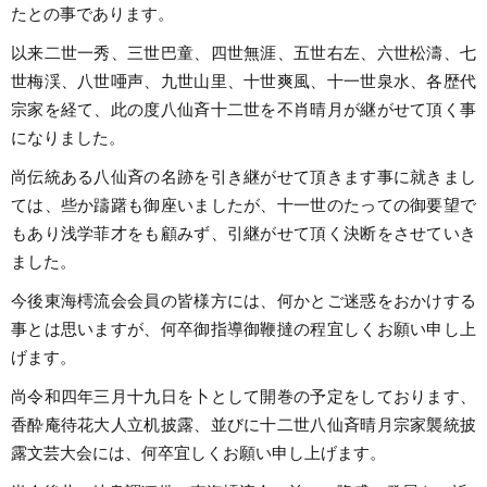
たとの事であります。
以来二世一秀、三世巴童、四世無涯、五世右左、六世松濤、七
世梅渓、八世唖声、九世山里、十世爽風、十一世泉水、各歴代
宗家を経て、此の度八仙斉十二世を不肖晴月が継がせて頂く事
になりました。
尚伝統ある八仙斉の名跡を引き継がせて頂きます事に就きまし
ては、些か躊躇も御座いましたが、十一世のたっての御要望で
もあり浅学菲才をも顧みず、引継がせて頂く決断をさせていき
ました。
今後東海樗流会会員の皆様方には、何かとご迷惑をおかけする
事とは思いますが、何卒御指導御鞭撻の程宜しくお願い申し上
げます。
尚令和四年三月十九日を卜として開巻の予定をしております、
香酔庵待花大人立机披露、並びに十二世八仙斉晴月宗家襲統披
露文芸大会には、何卒宜しくお願い申し上げます。