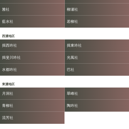
雅社
柳瀬社
藍水社
若柳社
西濃地区
揖西吟社
揖東吟社
揖斐川吟社
光風社
水都吟社
巴社
東濃地区
月洞社
翠峰社
青柳社
陶吟社
流芳社