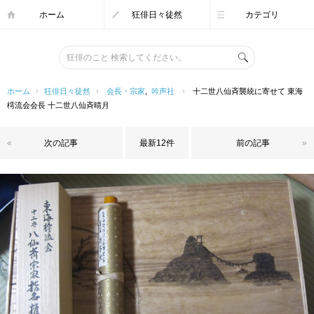
ホーム
狂俳日々徒然
カテゴリ
ホーム
›
狂俳日々徒然
›
会長・宗家
,
吟声社
›
十二世八仙斉襲統に寄せて 東海
樗流会会長 十二世八仙斉晴月
«
次の記事
最新12件
前の記事
»