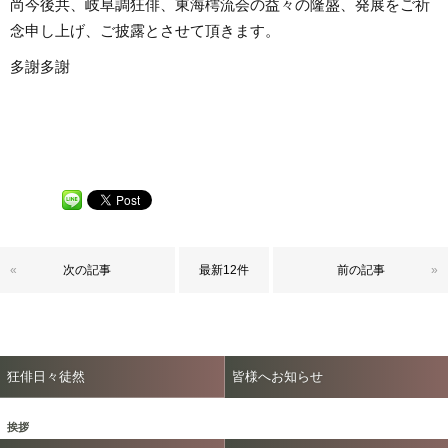
尚今後共、岐阜調狂俳、東海樗流会の益々の隆盛、発展をご祈
念申し上げ、ご披露とさせて頂きます。
多謝多謝
«
次の記事
最新12件
前の記事
»
狂俳日々徒然
皆様へお知らせ
挨拶