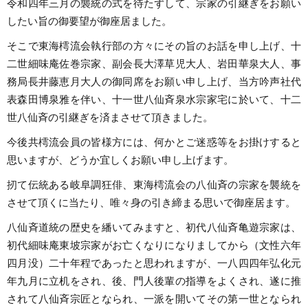
令和四年三月の襲統の式を待たずして、宗家の引継ぎをお願い
したい旨の御要望が御座居ました。
そこで東海樗流会執行部の方々にその旨のお話を申し上げ、十
二世細味庵佐巻宗家、副会長大澤草児大人、岩田華泉大人、事
務局長井藤恵月大人の御同席をお願い申し上げ、当方吟声社代
表森田博泉雅を伴い、十一世八仙斉泉水宗家宅に於いて、十二
世八仙斉の引継ぎを済まさせて頂きました。
今後共樗流会員の皆様方には、何かとご迷惑等をお掛けすると
思いますが、どうか宜しくお願い申し上げます。
扨て伝統ある岐阜調狂俳、東海樗流会の八仙斉の宗家を襲統を
させて頂くに当たり、唯々身の引き締まる思いで御座居ます。
八仙斉道統の歴史を繙いてみますと、初代八仙斉亀遊宗家は、
初代細味庵東坡宗家がお亡くなりになりましてから（文性六年
四月没）二十年程であったと思われますが、一八四四年弘化元
年九月に立机をされ、後、門人後輩の指導をよくされ、遂に推
されて八仙斉宗匠となられ、一派を開いてその第一世となられ