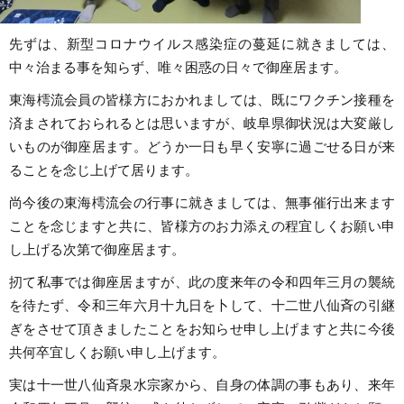
先ずは、新型コロナウイルス感染症の蔓延に就きましては、
中々治まる事を知らず、唯々困惑の日々で御座居ます。
東海樗流会員の皆様方におかれましては、既にワクチン接種を
済まされておられるとは思いますが、岐阜県御状況は大変厳し
いものが御座居ます。どうか一日も早く安寧に過ごせる日が来
ることを念じ上げて居ります。
尚今後の東海樗流会の行事に就きましては、無事催行出来ます
ことを念じますと共に、皆様方のお力添えの程宜しくお願い申
し上げる次第で御座居ます。
扨て私事では御座居ますが、此の度来年の令和四年三月の襲統
を待たず、令和三年六月十九日を卜して、十二世八仙斉の引継
ぎをさせて頂きましたことをお知らせ申し上げますと共に今後
共何卒宜しくお願い申し上げます。
実は十一世八仙斉泉水宗家から、自身の体調の事もあり、来年