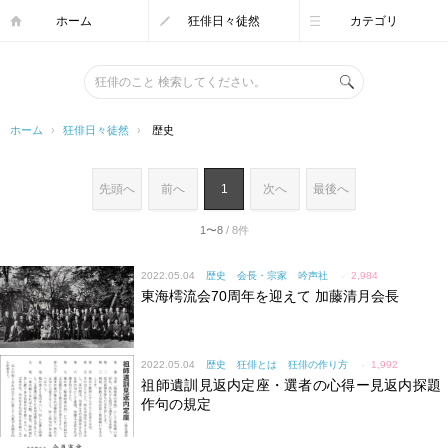
ホーム
狂俳日々徒然
カテゴリ
ホーム
›
狂俳日々徒然
›
歴史
先頭へ
前へ
1
次へ
最後へ
1〜8
/ 8件
2022.05.04
歴史
会長・宗家
吟声社
✓
2,984
東海樗流会70周年を迎えて 加藤清月会長
2022.05.04
歴史
狂俳とは
狂俳の作り方
✓
1,992
祖師遺訓見返内定座・選者の心得ー見返内探題
作句の規定