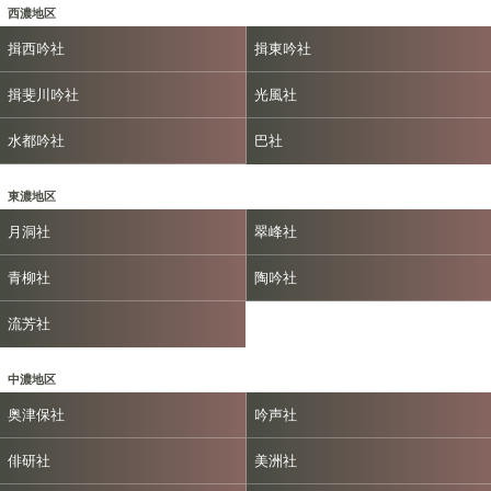
西濃地区
揖西吟社
揖東吟社
揖斐川吟社
光風社
水都吟社
巴社
東濃地区
月洞社
翠峰社
青柳社
陶吟社
流芳社
中濃地区
奥津保社
吟声社
俳研社
美洲社