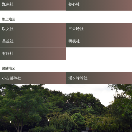
瓢南社
養心社
郡上地区
以文社
三栄吟社
美並社
明楓社
有終社
飛騨地区
小古都吟社
湯ヶ峰吟社