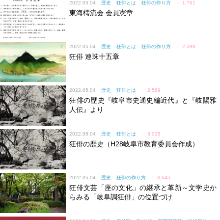
2022.05.04
歴史
狂俳とは
狂俳の作り方
✓
1,761
東海樗流会 会員憲章
2022.05.04
歴史
狂俳とは
狂俳の作り方
✓
2,388
狂俳 連珠十五章
2022.05.04
歴史
狂俳とは
✓
2,569
狂俳の歴史『岐阜市史通史編近代』と『岐陽雅
人伝』より
2022.05.04
歴史
狂俳とは
✓
3,035
狂俳の歴史（H28岐阜市教育委員会作成）
2022.05.04
歴史
狂俳の作り方
✓
3,645
狂俳文芸「座の文化」の継承と革新～文学史か
らみる「岐阜調狂俳」の位置づけ