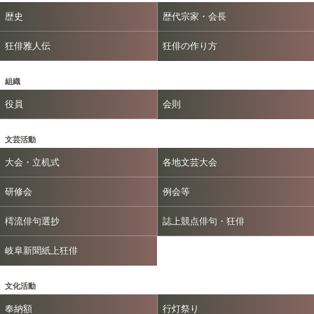
歴史
歴代宗家・会長
狂俳雅人伝
狂俳の作り方
組織
役員
会則
文芸活動
大会・立机式
各地文芸大会
研修会
例会等
樗流俳句選抄
誌上競点俳句・狂俳
岐阜新聞紙上狂俳
文化活動
奉納額
行灯祭り