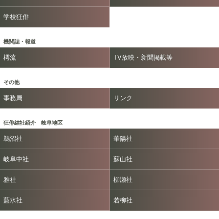
学校狂俳
機関誌・報道
樗流
TV放映・新聞掲載等
その他
事務局
リンク
狂俳結社紹介 岐阜地区
鵜沼社
華陽社
岐阜中社
蘇山社
雅社
柳瀬社
藍水社
若柳社