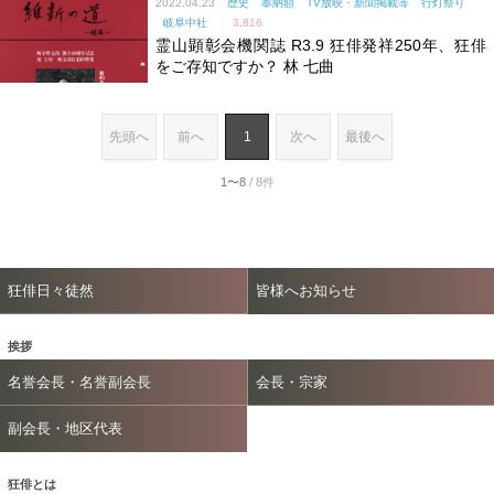
2022.04.23
歴史
奉納額
TV放映・新聞掲載等
行灯祭り
岐阜中社
✓
3,816
霊山顕彰会機関誌 R3.9 狂俳発祥250年、狂俳
をご存知ですか？ 林 七曲
先頭へ
前へ
1
次へ
最後へ
1〜8
/ 8件
狂俳日々徒然
皆様へお知らせ
挨拶
名誉会長・名誉副会長
会長・宗家
副会長・地区代表
狂俳とは