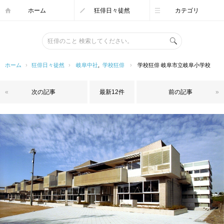
ホーム
狂俳日々徒然
カテゴリ
ホーム
›
狂俳日々徒然
›
岐阜中社
,
学校狂俳
›
学校狂俳 岐阜市立岐阜小学校
«
次の記事
最新12件
前の記事
»