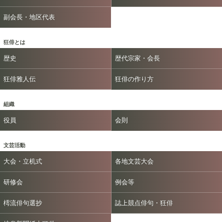
副会長・地区代表
狂俳とは
歴史
歴代宗家・会長
狂俳雅人伝
狂俳の作り方
組織
役員
会則
文芸活動
大会・立机式
各地文芸大会
研修会
例会等
樗流俳句選抄
誌上競点俳句・狂俳