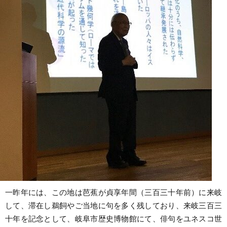
一昨年には、この地は芭蕉が貞享年間（三百三十年前）に来岐
して、滞在し鵜飼やご当地に句を多く残しており、来岐三百三
十年を記念として、岐阜市歴史博物館にて、俳句をユネスコ世