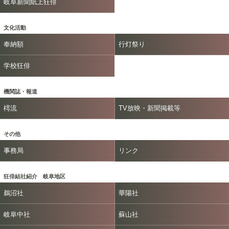
岐阜新聞紙上狂俳
文化活動
奉納額
行灯祭り
学校狂俳
機関誌・報道
樗流
TV放映・新聞掲載等
その他
事務局
リンク
狂俳結社紹介 岐阜地区
鵜沼社
華陽社
岐阜中社
蘇山社