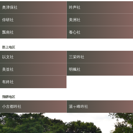
奥津保社
吟声社
俳研社
美洲社
瓢南社
養心社
郡上地区
以文社
三栄吟社
美並社
明楓社
有終社
飛騨地区
小古都吟社
湯ヶ峰吟社