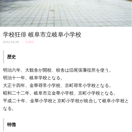
学校狂俳 岐阜市立岐阜小学校
2022.04.26
✓
2,620
歴史
明治六年、大観舎が開校、校舎は旧尾張藩役所を使う。
明治十一年、岐阜学校となる。
大正十四年、金華尋常小学校、京町尋常小学校となる。
昭和二十二年、岐阜市立金華小学校、京町小学校となる。
平成二十年、金華小学校と京町小学校が統合して岐阜小学校と
なる。
特徴