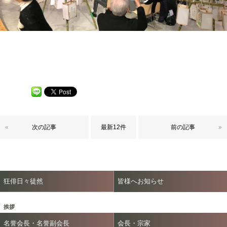
«
次の記事
最新12件
前の記事
»
狂俳日々徒然
皆様へお知らせ
挨拶
名誉会長・名誉副会長
会長・宗家