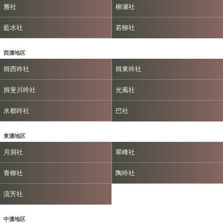
雅社
柳瀬社
藍水社
若柳社
西濃地区
揖西吟社
揖東吟社
揖斐川吟社
光風社
水都吟社
巴社
東濃地区
月洞社
翠峰社
青柳社
陶吟社
流芳社
中濃地区