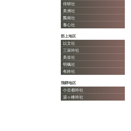
俳研社
美洲社
瓢南社
養心社
郡上地区
以文社
三栄吟社
美並社
明楓社
有終社
飛騨地区
小古都吟社
湯ヶ峰吟社