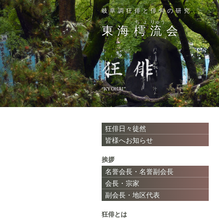
岐阜調狂俳と俳句の研究
ちょ
りゅう
東海
樗
流
会
“KYOHAI”
狂俳日々徒然
皆様へお知らせ
挨拶
名誉会長・名誉副会長
会長・宗家
副会長・地区代表
狂俳とは