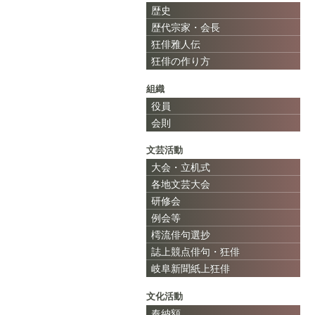
歴史
歴代宗家・会長
狂俳雅人伝
狂俳の作り方
組織
役員
会則
文芸活動
大会・立机式
各地文芸大会
研修会
例会等
樗流俳句選抄
誌上競点俳句・狂俳
岐阜新聞紙上狂俳
文化活動
奉納額