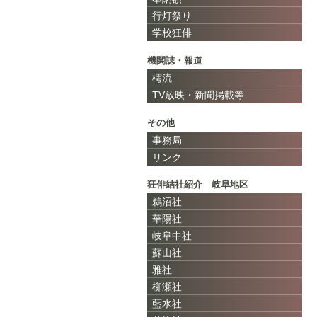
行灯祭り
学校狂俳
機関誌・報道
樗流
TV放映・新聞掲載等
その他
事務局
リンク
狂俳結社紹介 岐阜地区
鵜沼社
華陽社
岐阜中社
蘇山社
雅社
柳瀬社
藍水社