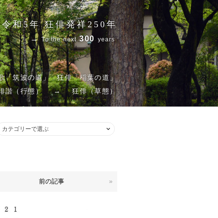
令和5年 狂俳発祥250年
→
300
To the next
years
歌「筑波の道」
狂俳「稲葉の道」
俳諧（行態）
→
狂俳（草態）
前の記事
»