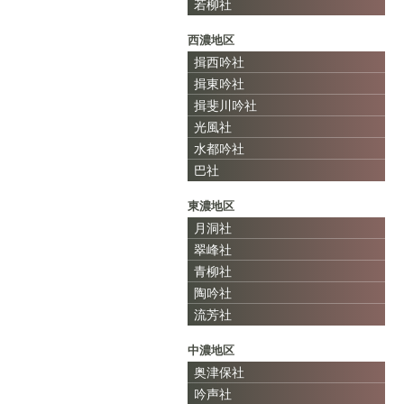
若柳社
西濃地区
揖西吟社
揖東吟社
揖斐川吟社
光風社
水都吟社
巴社
東濃地区
月洞社
翠峰社
青柳社
陶吟社
流芳社
中濃地区
奥津保社
吟声社