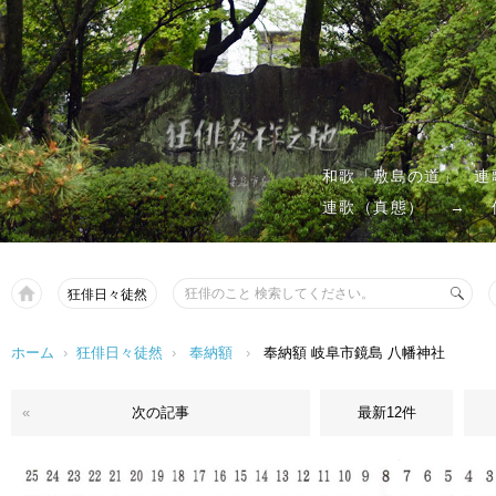
和歌「敷島の道」
連
連歌（真態）
→
狂俳日々徒然
ホーム
›
狂俳日々徒然
›
奉納額
›
奉納額 岐阜市鏡島 八幡神社
«
次の記事
最新12件