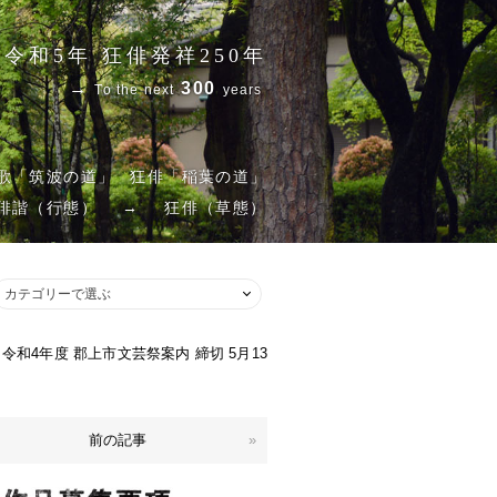
令和5年 狂俳発祥250年
→
300
To the next
years
歌「筑波の道」
狂俳「稲葉の道」
俳諧（行態）
→
狂俳（草態）
令和4年度 郡上市文芸祭案内 締切 5月13
前の記事
»