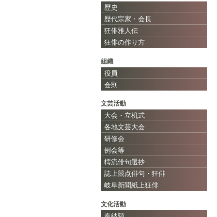
歴史
歴代宗家・会長
狂俳雅人伝
狂俳の作り方
組織
役員
会則
文芸活動
大会・立机式
各地文芸大会
研修会
例会等
樗流俳句選抄
誌上競点俳句・狂俳
岐阜新聞紙上狂俳
文化活動
奉納額