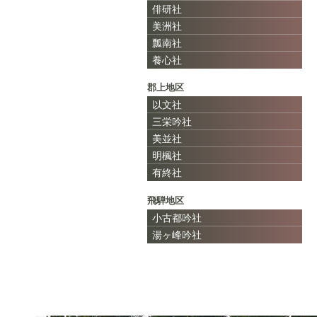
俳研社
美洲社
瓢南社
養心社
郡上地区
以文社
三栄吟社
美並社
明楓社
有終社
飛騨地区
小古都吟社
湯ヶ峰吟社