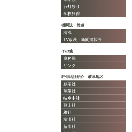
行灯祭り
学校狂俳
機関誌・報道
樗流
TV放映・新聞掲載等
その他
事務局
リンク
狂俳結社紹介 岐阜地区
鵜沼社
華陽社
岐阜中社
蘇山社
雅社
柳瀬社
藍水社