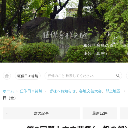
和歌「敷島の道」
連
連歌（真態）
→
狂俳日々徒然
ホーム
›
狂俳日々徒然
›
皆様へお知らせ
,
各地文芸大会
,
郡上地区
›
日（金）
«
次の記事
最新12件