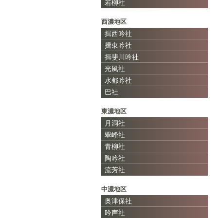
若柳社
西濃地区
揖西吟社
揖東吟社
揖斐川吟社
光風社
水都吟社
巴社
東濃地区
月洞社
翠峰社
青柳社
陶吟社
流芳社
中濃地区
奥津保社
吟声社