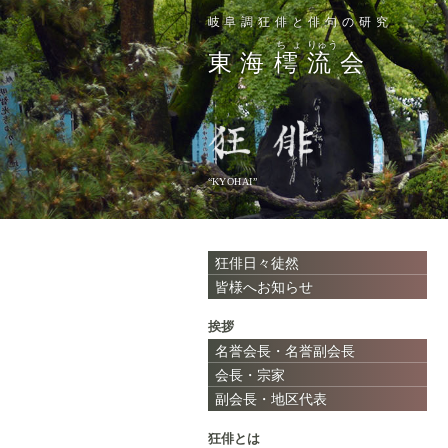
岐阜調狂俳と俳句の研究
ちょ
りゅう
東海
樗
流
会
“KYOHAI”
狂俳日々徒然
皆様へお知らせ
挨拶
名誉会長・名誉副会長
会長・宗家
副会長・地区代表
狂俳とは