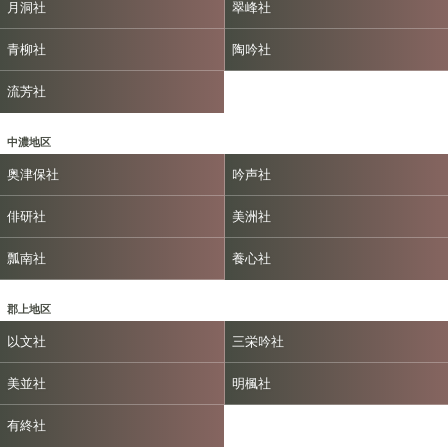
月洞社
翠峰社
青柳社
陶吟社
流芳社
中濃地区
奥津保社
吟声社
俳研社
美洲社
瓢南社
養心社
郡上地区
以文社
三栄吟社
美並社
明楓社
有終社