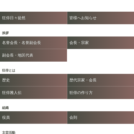
狂俳日々徒然
皆様へお知らせ
挨拶
名誉会長・名誉副会長
会長・宗家
副会長・地区代表
狂俳とは
歴史
歴代宗家・会長
狂俳雅人伝
狂俳の作り方
組織
役員
会則
文芸活動