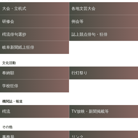
大会・立机式
各地文芸大会
研修会
例会等
樗流俳句選抄
誌上競点俳句・狂俳
岐阜新聞紙上狂俳
文化活動
奉納額
行灯祭り
学校狂俳
機関誌・報道
樗流
TV放映・新聞掲載等
その他
事務局
リンク