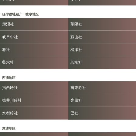
狂俳結社紹介 岐阜地区
鵜沼社
華陽社
岐阜中社
蘇山社
雅社
柳瀬社
藍水社
若柳社
西濃地区
揖西吟社
揖東吟社
揖斐川吟社
光風社
水都吟社
巴社
東濃地区