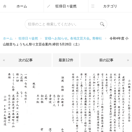
ホーム
狂俳日々徒然
カテゴリ
ホーム
›
狂俳日々徒然
›
皆様へお知らせ
,
各地文芸大会
,
青柳社
›
令和4年度 小
山観音ちょうちん祭り文芸会案内 締切 5月28日（土）
«
次の記事
最新12件
前の記事
»