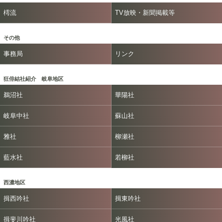
樗流
TV放映・新聞掲載等
その他
事務局
リンク
狂俳結社紹介 岐阜地区
鵜沼社
華陽社
岐阜中社
蘇山社
雅社
柳瀬社
藍水社
若柳社
西濃地区
揖西吟社
揖東吟社
揖斐川吟社
光風社