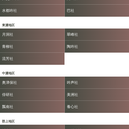
水都吟社
巴社
東濃地区
月洞社
翠峰社
青柳社
陶吟社
流芳社
中濃地区
奥津保社
吟声社
俳研社
美洲社
瓢南社
養心社
郡上地区