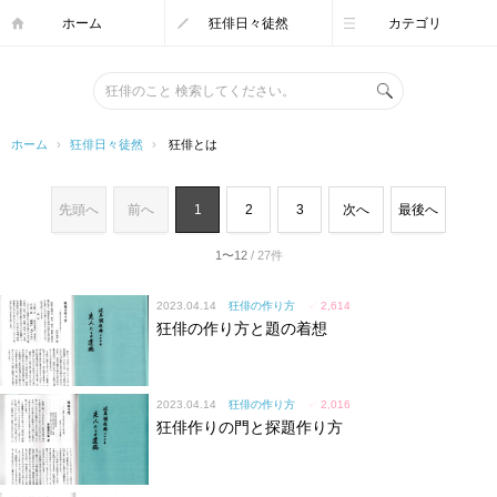
ホーム
狂俳日々徒然
カテゴリ
ホーム
›
狂俳日々徒然
›
狂俳とは
先頭へ
前へ
1
2
3
次へ
最後へ
1〜12
/ 27件
2023.04.14
狂俳の作り方
✓
2,614
狂俳の作り方と題の着想
2023.04.14
狂俳の作り方
✓
2,016
狂俳作りの門と探題作り方