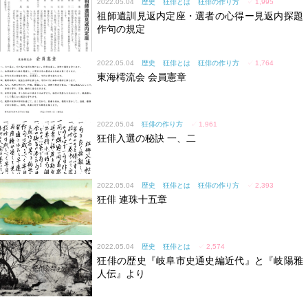
2022.05.04
歴史
狂俳とは
狂俳の作り方
✓
1,995
祖師遺訓見返内定座・選者の心得ー見返内探題
作句の規定
2022.05.04
歴史
狂俳とは
狂俳の作り方
✓
1,764
東海樗流会 会員憲章
2022.05.04
狂俳の作り方
✓
1,961
狂俳入選の秘訣 一、二
2022.05.04
歴史
狂俳とは
狂俳の作り方
✓
2,393
狂俳 連珠十五章
2022.05.04
歴史
狂俳とは
✓
2,574
狂俳の歴史『岐阜市史通史編近代』と『岐陽雅
人伝』より