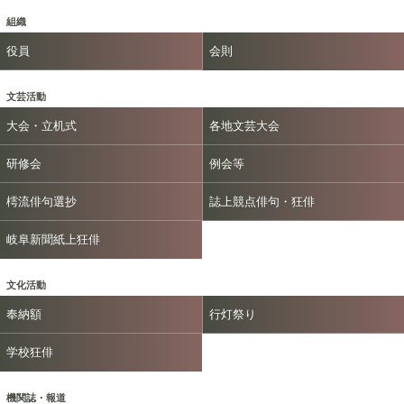
組織
役員
会則
文芸活動
大会・立机式
各地文芸大会
研修会
例会等
樗流俳句選抄
誌上競点俳句・狂俳
岐阜新聞紙上狂俳
文化活動
奉納額
行灯祭り
学校狂俳
機関誌・報道