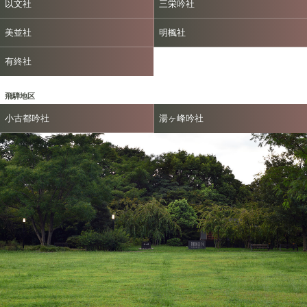
以文社
三栄吟社
美並社
明楓社
有終社
飛騨地区
小古都吟社
湯ヶ峰吟社