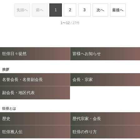
先頭へ
前へ
1
2
3
次へ
最後へ
1〜12
/ 27件
狂俳日々徒然
皆様へお知らせ
挨拶
名誉会長・名誉副会長
会長・宗家
副会長・地区代表
狂俳とは
歴史
歴代宗家・会長
狂俳雅人伝
狂俳の作り方