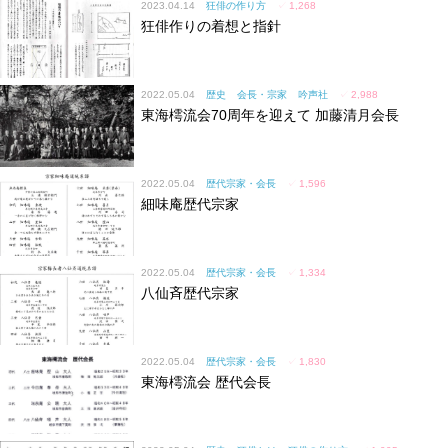
2023.04.14
狂俳の作り方
✓
1,268
狂俳作りの着想と指針
2022.05.04
歴史
会長・宗家
吟声社
✓
2,988
東海樗流会70周年を迎えて 加藤清月会長
2022.05.04
歴代宗家・会長
✓
1,596
細味庵歴代宗家
2022.05.04
歴代宗家・会長
✓
1,334
八仙斉歴代宗家
2022.05.04
歴代宗家・会長
✓
1,830
東海樗流会 歴代会長