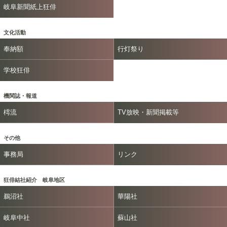
岐阜新聞紙上狂俳
文化活動
奉納額
行灯祭り
学校狂俳
機関誌・報道
樗流
TV放映・新聞掲載等
その他
事務局
リンク
狂俳結社紹介 岐阜地区
鵜沼社
華陽社
岐阜中社
蘇山社