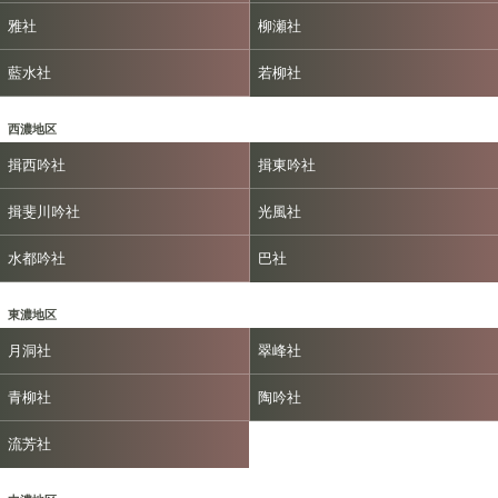
雅社
柳瀬社
藍水社
若柳社
西濃地区
揖西吟社
揖東吟社
揖斐川吟社
光風社
水都吟社
巴社
東濃地区
月洞社
翠峰社
青柳社
陶吟社
流芳社