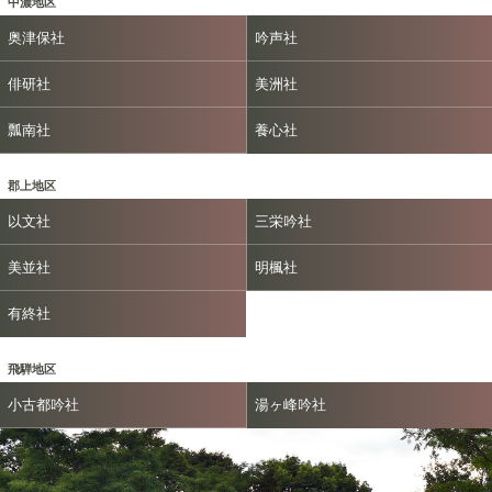
中濃地区
奥津保社
吟声社
俳研社
美洲社
瓢南社
養心社
郡上地区
以文社
三栄吟社
美並社
明楓社
有終社
飛騨地区
小古都吟社
湯ヶ峰吟社