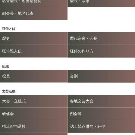
名誉会長・名誉副会長
会長・宗家
副会長・地区代表
狂俳とは
歴史
歴代宗家・会長
狂俳雅人伝
狂俳の作り方
組織
役員
会則
文芸活動
大会・立机式
各地文芸大会
研修会
例会等
樗流俳句選抄
誌上競点俳句・狂俳