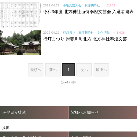
2022.04.29
各地文芸大会
揖斐川吟社
✓
2,263
令和3年度 北方神社恒例奉燈文芸会 入選者発表
2022.04.26
行灯祭り
揖斐川吟社
文化活動
✓
3,038
行灯まつり 揖斐川町北方 北方神社奉燈文芸
先頭へ
前へ
1
次へ
最後へ
1〜4
/ 4件
狂俳日々徒然
皆様へお知らせ
挨拶