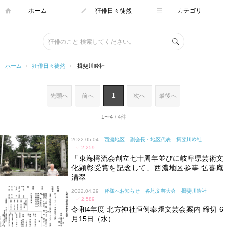
ホーム
狂俳日々徒然
カテゴリ
ホーム
›
狂俳日々徒然
›
揖斐川吟社
先頭へ
前へ
1
次へ
最後へ
1〜4
/ 4件
2022.05.04
西濃地区
副会長・地区代表
揖斐川吟社
✓
2,259
「東海樗流会創立七十周年並びに岐阜県芸術文
化顕彰受賞を記念して」西濃地区参事 弘喜庵
清翠
2022.04.29
皆様へお知らせ
各地文芸大会
揖斐川吟社
✓
2,589
令和4年度 北方神社恒例奉燈文芸会案内 締切 6
月15日（水）