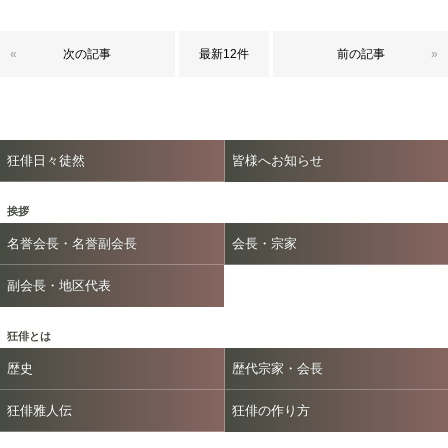
«
次の記事
最新12件
前の記事
»
狂俳日々徒然
皆様へお知らせ
挨拶
名誉会長・名誉副会長
会長・宗家
副会長・地区代表
狂俳とは
歴史
歴代宗家・会長
狂俳雅人伝
狂俳の作り方