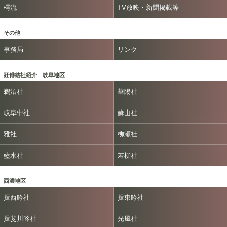
樗流
TV放映・新聞掲載等
その他
事務局
リンク
狂俳結社紹介 岐阜地区
鵜沼社
華陽社
岐阜中社
蘇山社
雅社
柳瀬社
藍水社
若柳社
西濃地区
揖西吟社
揖東吟社
揖斐川吟社
光風社