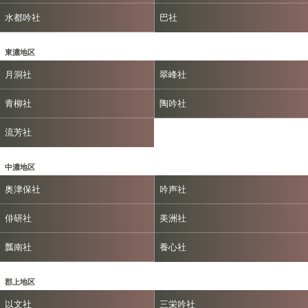
水都吟社
巴社
東濃地区
月洞社
翠峰社
青柳社
陶吟社
流芳社
中濃地区
奥津保社
吟声社
俳研社
美洲社
瓢南社
養心社
郡上地区
以文社
三栄吟社