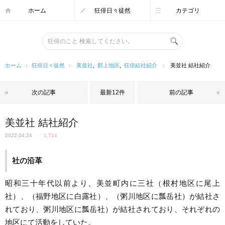
ホーム
狂俳日々徒然
カテゴリ
ホーム
›
狂俳日々徒然
›
美並社
,
郡上地区
,
狂俳結社紹介
›
美並社 結社紹介
«
次の記事
最新12件
前の記事
»
美並社 結社紹介
2022.04.24
✓
1,714
社の沿革
昭和三十年代以前より、美並町内に三社（根村地区に尾上
社）、（福野地区に白露社）、（粥川地区に瓢岳社）が結社さ
れており、粥川地区に瓢岳社）が結社されており、それぞれの
地区にて活動をしていた。