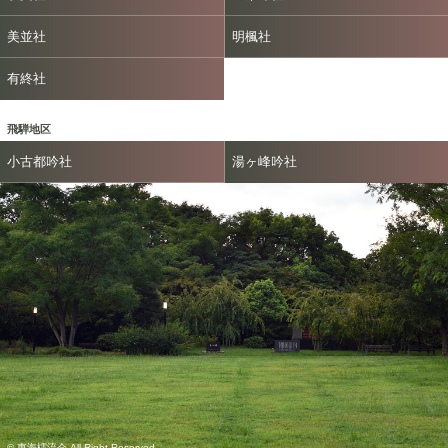
美並社
明楓社
有終社
飛騨地区
小古都吟社
湯ヶ峰吟社
© 東海樗流会 All Right Reserved.