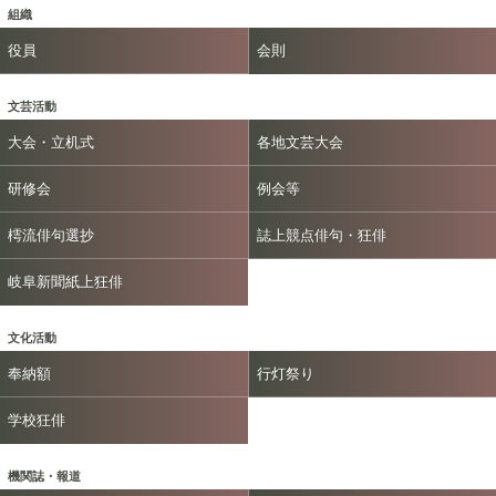
組織
役員
会則
文芸活動
大会・立机式
各地文芸大会
研修会
例会等
樗流俳句選抄
誌上競点俳句・狂俳
岐阜新聞紙上狂俳
文化活動
奉納額
行灯祭り
学校狂俳
機関誌・報道