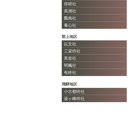
俳研社
美洲社
瓢南社
養心社
郡上地区
以文社
三栄吟社
美並社
明楓社
有終社
飛騨地区
小古都吟社
湯ヶ峰吟社