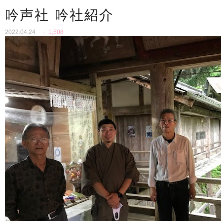
吟声社 吟社紹介
2022.04.24
✓
1,508