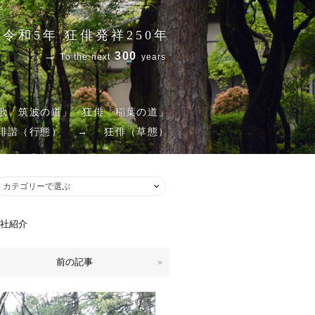
令和5年 狂俳発祥250年
→
300
To the next
years
歌「筑波の道」
狂俳「稲葉の道」
俳諧（行態）
→
狂俳（草態）
吟社紹介
前の記事
»