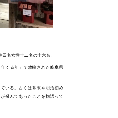
性四名女性十二名の十六名。
く年くる年」で放映された岐阜県
れている。古くは幕末や明治初め
芸が盛んであったことを物語って