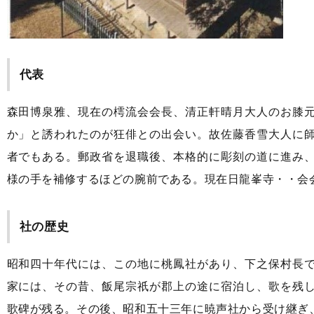
代表
森田博泉雅、現在の樗流会会長、清正軒晴月大人のお膝
か」と誘われたのが狂俳との出会い。故佐藤香雪大人に
者でもある。郵政省を退職後、本格的に彫刻の道に進み
様の手を補修するほどの腕前である。現在日龍峯寺・・会
社の歴史
昭和四十年代には、この地に桃鳳社があり、下之保村長
家には、その昔、飯尾宗祇が郡上の途に宿泊し、歌を残
歌碑が残る。その後、昭和五十三年に暁声社から受け継ぎ