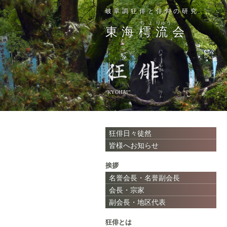
岐阜調狂俳と俳句の研究
ちょ
りゅう
東海
樗
流
会
“KYOHAI”
狂俳日々徒然
皆様へお知らせ
挨拶
名誉会長・名誉副会長
会長・宗家
副会長・地区代表
狂俳とは