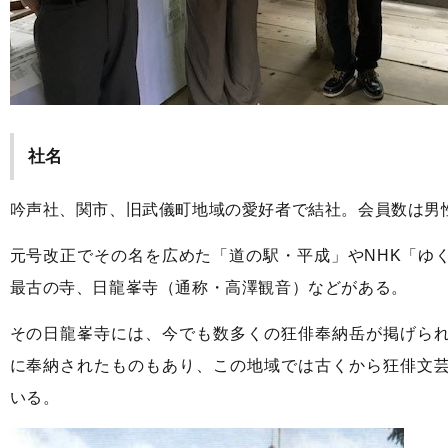
社名
吟声社、関市、旧武儀町地域の愛好者で結社。会員数は男
元号改正でその名を広めた「道の駅・平成」やNHK「ゆ
最古の寺、日龍峯寺（通称・高澤観音）などがある。
その日龍峯寺には、今でも数多くの狂俳奉納岳が掲げら
に奉納されたものもあり、この地域では古くから狂俳文
いる。