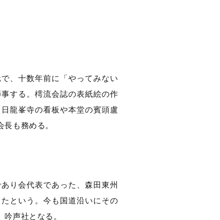
元で、十数年前に「やってみない
師事する。樗流会誌の表紙絵の作
、日龍峯寺の看板や本堂の賓頭盧
会長も務める。
であり会代表であった、森田東州
したという。今も国道沿いにその
、吟声社となる。