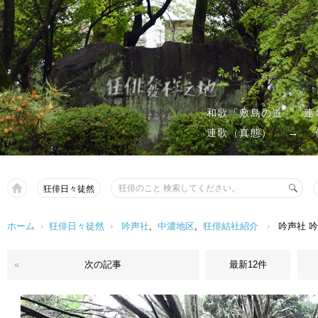
和歌「敷島の道」
連
連歌（真態）
→
狂俳日々徒然
ホーム
›
狂俳日々徒然
›
吟声社
,
中濃地区
,
狂俳結社紹介
›
吟声社 
«
次の記事
最新12件