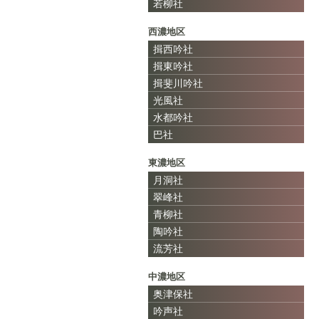
若柳社
西濃地区
揖西吟社
揖東吟社
揖斐川吟社
光風社
水都吟社
巴社
東濃地区
月洞社
翠峰社
青柳社
陶吟社
流芳社
中濃地区
奥津保社
吟声社