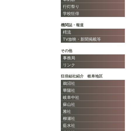
行灯祭り
学校狂俳
機関誌・報道
樗流
TV放映・新聞掲載等
その他
事務局
リンク
狂俳結社紹介 岐阜地区
鵜沼社
華陽社
岐阜中社
蘇山社
雅社
柳瀬社
藍水社