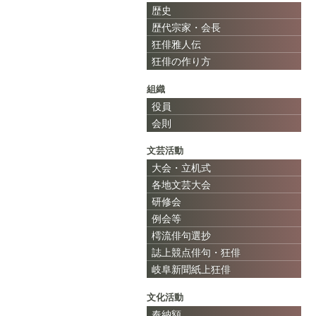
歴史
歴代宗家・会長
狂俳雅人伝
狂俳の作り方
組織
役員
会則
文芸活動
大会・立机式
各地文芸大会
研修会
例会等
樗流俳句選抄
誌上競点俳句・狂俳
岐阜新聞紙上狂俳
文化活動
奉納額