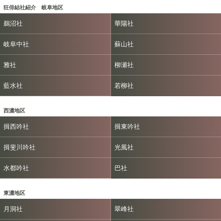
狂俳結社紹介 岐阜地区
鵜沼社
華陽社
岐阜中社
蘇山社
雅社
柳瀬社
藍水社
若柳社
西濃地区
揖西吟社
揖東吟社
揖斐川吟社
光風社
水都吟社
巴社
東濃地区
月洞社
翠峰社