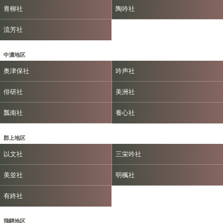
青柳社
陶吟社
流芳社
中濃地区
奥津保社
吟声社
俳研社
美洲社
瓢南社
養心社
郡上地区
以文社
三栄吟社
美並社
明楓社
有終社
飛騨地区