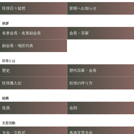
狂俳日々徒然
皆様へお知らせ
挨拶
名誉会長・名誉副会長
会長・宗家
副会長・地区代表
狂俳とは
歴史
歴代宗家・会長
狂俳雅人伝
狂俳の作り方
組織
役員
会則
文芸活動
大会・立机式
各地文芸大会