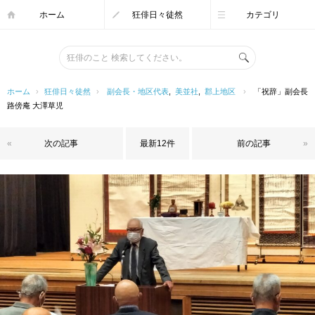
ホーム
狂俳日々徒然
カテゴリ
ホーム
›
狂俳日々徒然
›
副会長・地区代表
,
美並社
,
郡上地区
›
「祝辞」副会長
路傍庵 大澤草児
«
次の記事
最新12件
前の記事
»