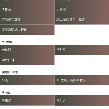
研修会
例会等
樗流俳句選抄
誌上競点俳句・狂俳
岐阜新聞紙上狂俳
文化活動
奉納額
行灯祭り
学校狂俳
機関誌・報道
樗流
TV放映・新聞掲載等
その他
事務局
リンク