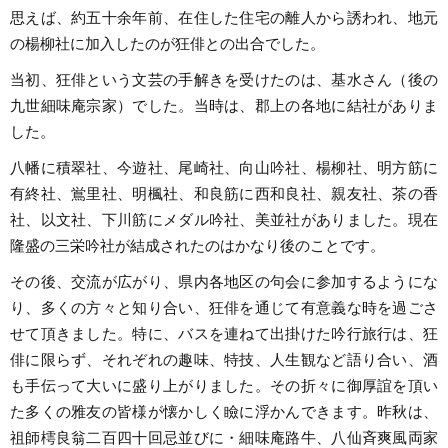
思えば、約五十余年前、在住した住宅の離人から誘われ、地元
の楊柳社に加入したのが狂俳との出合でした。
当初、狂俳という文芸の手解きを受けたのは、基水さん（後の
九世細味庵宗家）でした。当時は、郡上の各地に結社がありま
した。
八幡に積翠社、今遊社、尾崎社、向山吟社、楊柳社、明方筋に
有終社、鴬里社、明楓社、和良筋に西和良社、親友社、茶の香
社、以文社、下川筋にメダル吟社、美並社がありました。現在
隆盛の三栄吟社が結成されたのはかなり後のことです。
その後、交流が広がり、県内各地区の句会に参加するようにな
り、多くの方々と知り合い、狂俳を通じて有意義な時を過ごさ
せて頂きました。特に、バスを連ねて出掛けた吟行旅行は、狂
俳に限らず、それぞれの趣味、特技、人生観など語り合い、酒
も手伝って大いに盛り上がりました。その折々に御厚誼を頂い
た多くの雅友の皆様が懐かしく瞼に浮かんできます。昨秋は、
祖師樗良翁二百四十回忌並びに・細味庵路牛、八仙斉爽風両家