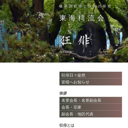
岐阜調狂俳と俳句の研究
ちょ
りゅう
東海
樗
流
会
“KYOHAI”
狂俳日々徒然
皆様へお知らせ
挨拶
名誉会長・名誉副会長
会長・宗家
副会長・地区代表
狂俳とは