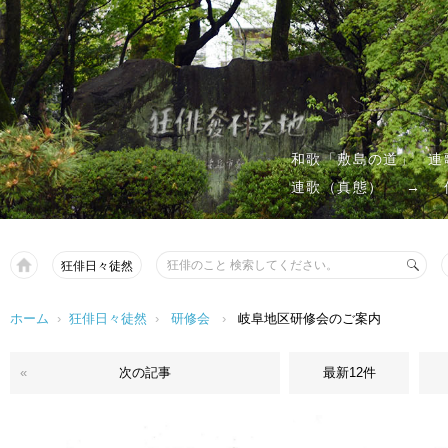
和歌「敷島の道」
連
連歌（真態）
→
狂俳日々徒然
ホーム
›
狂俳日々徒然
›
研修会
›
岐阜地区研修会のご案内
«
次の記事
最新12件