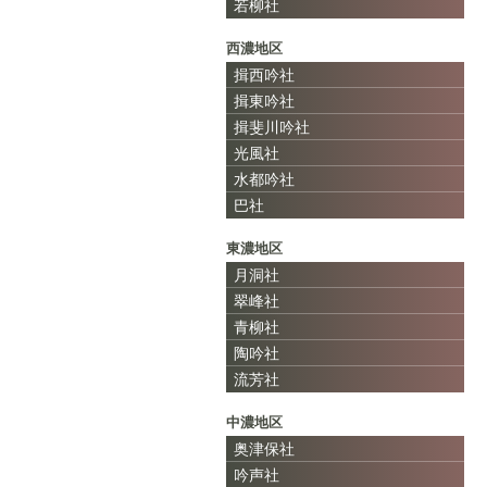
若柳社
西濃地区
揖西吟社
揖東吟社
揖斐川吟社
光風社
水都吟社
巴社
東濃地区
月洞社
翠峰社
青柳社
陶吟社
流芳社
中濃地区
奥津保社
吟声社