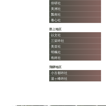
俳研社
美洲社
瓢南社
養心社
郡上地区
以文社
三栄吟社
美並社
明楓社
有終社
飛騨地区
小古都吟社
湯ヶ峰吟社