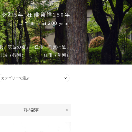
令和5年 狂俳発祥250年
→
300
To the next
years
歌「筑波の道」
狂俳「稲葉の道」
俳諧（行態）
→
狂俳（草態）
前の記事
»