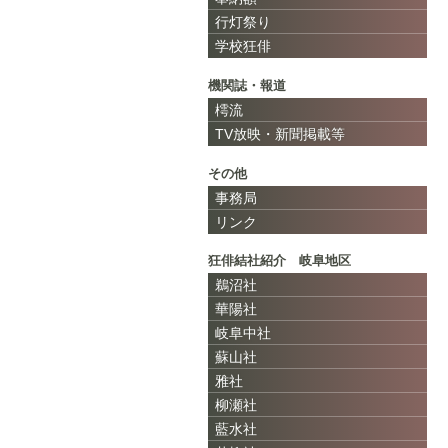
行灯祭り
学校狂俳
機関誌・報道
樗流
TV放映・新聞掲載等
その他
事務局
リンク
狂俳結社紹介 岐阜地区
鵜沼社
華陽社
岐阜中社
蘇山社
雅社
柳瀬社
藍水社