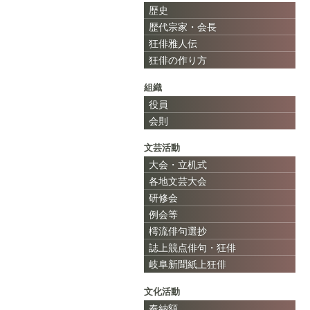
歴史
歴代宗家・会長
狂俳雅人伝
狂俳の作り方
組織
役員
会則
文芸活動
大会・立机式
各地文芸大会
研修会
例会等
樗流俳句選抄
誌上競点俳句・狂俳
岐阜新聞紙上狂俳
文化活動
奉納額