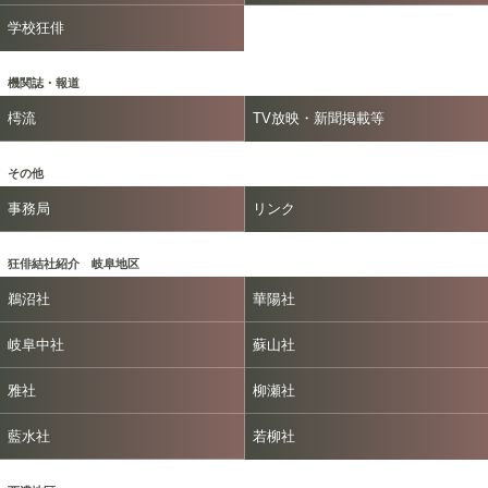
学校狂俳
機関誌・報道
樗流
TV放映・新聞掲載等
その他
事務局
リンク
狂俳結社紹介 岐阜地区
鵜沼社
華陽社
岐阜中社
蘇山社
雅社
柳瀬社
藍水社
若柳社