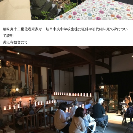
細味庵十二世佐巻宗家が、岐阜中央中学校生徒に狂俳や初代細味庵句碑につい
て説明
美江寺観音にて