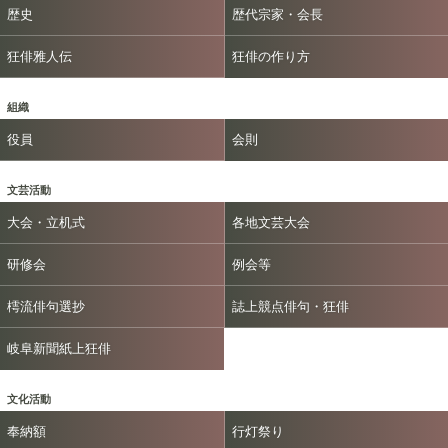
歴史
歴代宗家・会長
狂俳雅人伝
狂俳の作り方
組織
役員
会則
文芸活動
大会・立机式
各地文芸大会
研修会
例会等
樗流俳句選抄
誌上競点俳句・狂俳
岐阜新聞紙上狂俳
文化活動
奉納額
行灯祭り