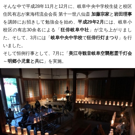
そんな中で平成28年11月と12月に、岐阜中央中学校生徒と校区
住民有志が東海樗流会会長 第十一世八仙斎
加藤宗家
と
岩田理事
を講師にお招きして勉強会を始め、
平成29年2月
には、岐阜小
校区の有志30余名による「
狂俳岐阜中社
」が立ち上がりまし
た。そして、3月には「
岐阜中央中学校
で
狂俳行灯まつり
」を行
いました。
そして恒例行事として、7月に「
美江寺観音岐阜空襲慰霊千灯会
～
明郷小児童と共に
」を実施。