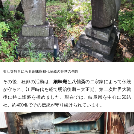
美江寺観音にある細味庵初代藤蔵の辞世の句碑
その後、狂俳の活動は、
細味庵
と
八仙斎
の二宗家によって伝統
が守られ、江戸時代を経て明治後期～大正期、第二次世界大戦
後に特に隆盛を極めました。現在では、岐阜県を中心に50結
社、約400名でその伝統が守り続けられています。