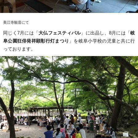
美江寺観音にて
同じく7月には「
大仏フェスティバル
」に出品し、8月には「
岐
阜公園狂俳発祥顕彰行灯まつり
」を岐阜小学校の児童と共に行
っております。