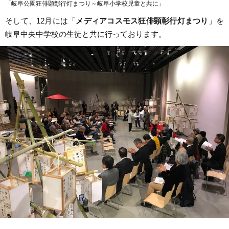
「岐阜公園狂俳顕彰行灯まつり～岐阜小学校児童と共に」
そして、12月には「
メディアコスモス狂俳顕彰行灯まつり
」を
岐阜中央中学校の生徒と共に行っております。