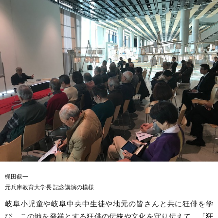
梶田叡一
元兵庫教育大学長 記念講演の模様
岐阜小児童や岐阜中央中生徒や地元の皆さんと共に狂俳を学
び、この地を発祥とする狂俳の伝統や文化を守り伝えて、「
狂