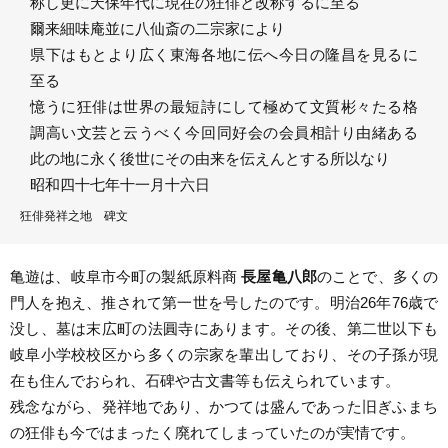
称し更に天保年代に現在の狂俳と改称するに至る
爾来細味庵並に八仙斎の二宗家により
県下はもとより広く東海各地に伝へ今日の隆昌を見るに
至る
憶うに狂俳は世界の最短詩にして極めて文質彬々たる格
調高い文芸と云うべく今回同好会の会員相計り由緒ある
此の地に永く後世にその由来を伝えんとする所以なり
昭和四十七年十一月十六日
狂俳発祥之地 碑文
亀遊は、岐阜市今町の製紙原料商
長屋亀八郎
のことで、多くの
門人を抱え、推されて第一世を号したのです。明治26年76歳で
没し、墓は末広町の法圓寺にあります。その後、第二世以下も
岐阜小学校校区から多くの宗家を輩出しており、その子孫が現
在も住んでおられ、石碑や古文書等も伝えられています。
残念ながら、発祥地であり、かつては盛んであった旧ぎふまち
の狂俳も今ではまったく廃れてしまっていたのが実情です。