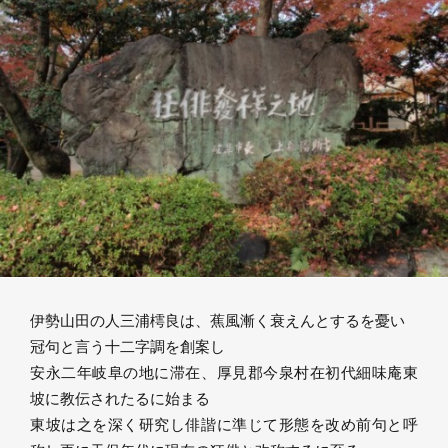
伊勢山田の人三浦樗良は、蕉風漸く衰えんとするを憂い
冠句と言う十二字調を創案し
安永二年岐阜の地に滞在、厚見郡今泉村在初代細味庵東
坡に教伝されたるに始まる
東坡は之を深く研究し俳諧に準じて形態を改め前句と呼