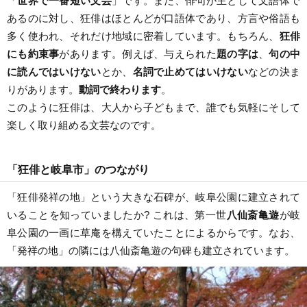
「
世界で一番短い文芸
」です。また、俳句が主として文語体で
あるのに対し、狂俳はほとんどが口語体であり、方言や俗語も
多く使われ、それだけ地域に密着しています。もちろん、
狂俳
にも約束事
があります。例えば、与えられた
題の字は
、
句の中
に読んではいけない
とか、
名詞で止めてはいけない
などの決ま
りがあります。
動詞で終わります
。
このように狂俳は、大人から子どもまで、誰でも気軽にそして
楽しく取り組める文芸なのです。
「狂俳と岐阜市」のつながり
「狂俳発祥の地」という大きな石碑が、岐阜公園に建立されて
いることを知っていましたか? これは、第一世
八仙斎亀遊
が岐
阜公園の一画に草庵を構えていたことによるからです。なお、
「発祥の地」の隣には八仙斎亀遊の句碑も建立されています。