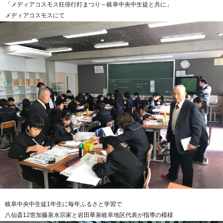
「メディアコスモス狂俳行灯まつり～岐阜中央中生徒と共に」
メディアコスモスにて
岐阜中央中生徒1年生に毎年ふるさと学習で
八仙斎12世加藤泉水宗家と岩田華泉岐阜地区代表が指導の模様