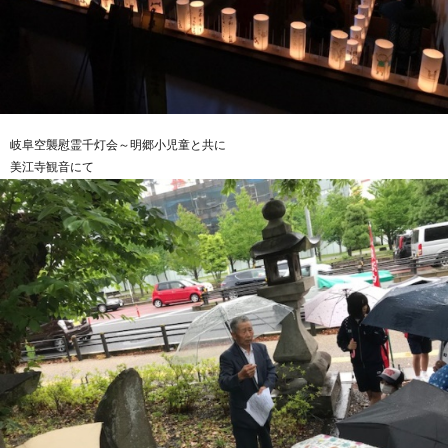
岐阜空襲慰霊千灯会～明郷小児童と共に
美江寺観音にて