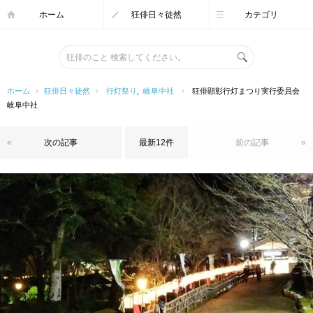
ホーム
狂俳日々徒然
カテゴリ
ホーム
›
狂俳日々徒然
›
行灯祭り
,
岐阜中社
›
狂俳顕彰行灯まつり実行委員会
岐阜中社
«
次の記事
最新12件
前の記事
»