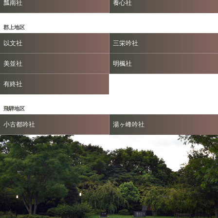
瓢南社
養心社
郡上地区
以文社
三栄吟社
美並社
明楓社
有終社
飛騨地区
小古都吟社
湯ヶ峰吟社