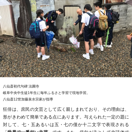
八仙斎初代句碑 法圓寺
岐阜中央中生徒1年生に毎年ふるさと学習で現地学習。
八仙斎12世加藤泉水宗家が指導
狂俳は、庶民の文芸として広く親しまれており、その理由は、
形がきわめて簡単である点にあります。与えられた一定の題に
対して、七・五あるいは五・七の僅か十二文字で表現される