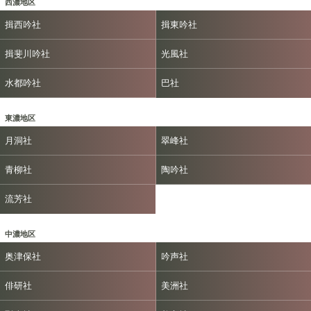
西濃地区
揖西吟社
揖東吟社
揖斐川吟社
光風社
水都吟社
巴社
東濃地区
月洞社
翠峰社
青柳社
陶吟社
流芳社
中濃地区
奥津保社
吟声社
俳研社
美洲社