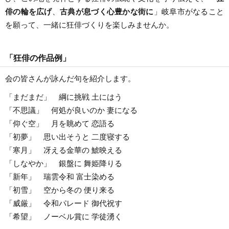
俳の輪を広げ
、
古典が息づく心豊かな街に
」岐阜市がなること
を願って、一緒に狂俳づくりを楽しみませんか。
「狂俳の作品例」
会の皆さんが詠んだ句を紹介します。
「まだまだ」 綱に挑戦 土にはう
「不思議」 何処が良いのか 妻になる
「仰ぐ空」 月を眺めて 恋語る
「初夢」 思い出そうと 二度寝する
「寒月」 冴える金華の 鯱映える
「しなやか」 銀盤に 舞姫降りる
「新年」 瑞雲令和 富士染める
「初雪」 空から冬の 便り来る
「威厳」 令和パレード 御代祝す
「希望」 ノーベル賞に 学徒湧く