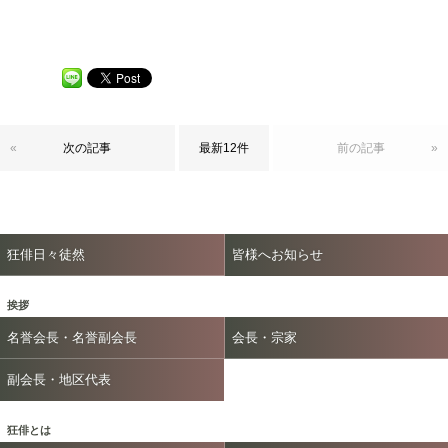
«
次の記事
最新12件
前の記事
»
狂俳日々徒然
皆様へお知らせ
挨拶
名誉会長・名誉副会長
会長・宗家
副会長・地区代表
狂俳とは